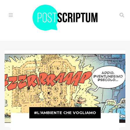
HOME
IL
VIAGGIO
ALTERNATIVO
OGGI
È
GIÀ
FUTURO
L'AMBIENTE CHE VOGLIAMO
FUGA