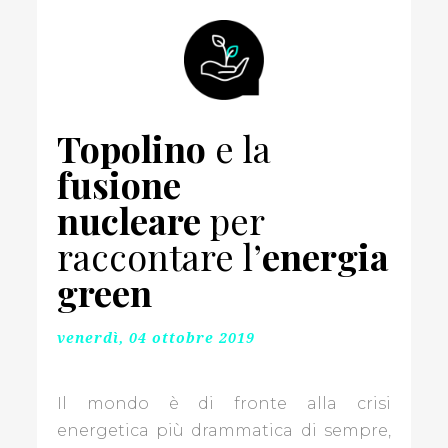
NELL'ARTE
CAMPIONI
SI
DIVENTA
Topolino
e la
SPECIALE
COME
fusione
TE
nucleare
per
LA
raccontare l’
energia
GIUSTA
green
FORMAZIONE
MENTE
venerdì, 04 ottobre 2019
E
CORPO
Il mondo è di fronte alla crisi
energetica più drammatica di sempre,
TRENDS