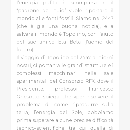
l’energia pulita è scomparsa e il
“padrone del buio” vuole riportare il
mondo alle fonti fossili. Siamo nel 2447
ECONOMIA
(che è già una buona notizia), e a
EVENTI
salvare il mondo è Topolino, con l’aiuto
NEL
del suo amico Eta Beta (l’uomo del
MONDO
futuro).
Il viaggio di Topolino dal 2447 ai giorni
L'AMBIENTE
nostri, ci porta tra le grandi strutture e i
CHE
complessi macchinari nelle sale
VOGLIAMO
sperimentali del Consorzio RFX, dove il
LUOGHI
Presidente, professor Francesco
D'INCANTO
Gnesotto, spiega che «per risolvere il
problema di come riprodurre sulla
STORIE
terra, l’energia del Sole, dobbiamo
DI
prima superare alcune precise difficoltà
LIBRI
tecnico-scientifiche, tra cui quella di