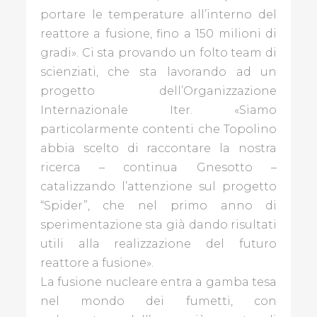
portare le temperature all’interno del
BLOGGER
reattore a fusione, fino a 150 milioni di
gradi». Ci sta provando un folto team di
scienziati, che sta lavorando ad un
GALLINE
progetto dell’Organizzazione
PADOVANE
Internazionale Iter. «Siamo
PAPÀ
particolarmente contenti che Topolino
IMPERFETTO
abbia scelto di raccontare la nostra
ricerca – continua Gnesotto –
THE
catalizzando l’attenzione sul progetto
ART
“Spider”, che nel primo anno di
POST
sperimentazione sta già dando risultati
BLOG
utili alla realizzazione del futuro
reattore a fusione».
REDAZIONE
La fusione nucleare entra a gamba tesa
nel mondo dei fumetti, con
CONTATTI