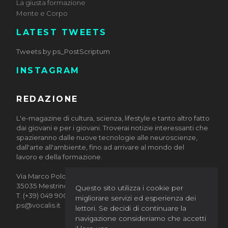
La giusta formazione
Mente e Corpo
LATEST TWEETS
Tweets by ps_PostScriptum
INSTAGRAM
REDAZIONE
L'e-magazine di cultura, scienza, lifestyle e tanto altro fatto
dai giovani e per i giovani. Troverai notizie interessanti che
spazieranno dalle nuove tecnologie alle neuroscienze,
dall'arte all'ambiente, fino ad arrivare al mondo del
lavoro e della formazione.
Via Marco Polo, 10/12
35035 Mestrino (Padova)
Questo sito utilizza i cookie per
T. (+39) 049 9002884
migliorare servizi ed esperienza dei
ps@vocalis.it
lettori. Se decidi di continuare la
navigazione consideriamo che accetti