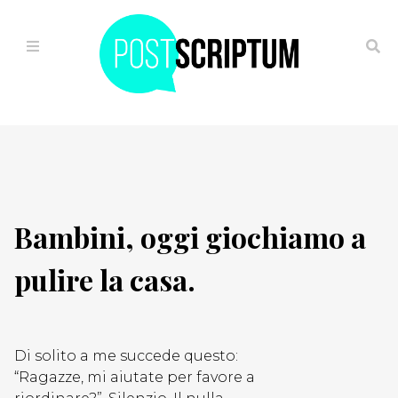
HOME
IL
VIAGGIO
Bambini, oggi giochiamo a
ALTERNATIVO
pulire la casa.
OGGI
È
GIÀ
FUTURO
Di solito a me succede questo:
“Ragazze, mi aiutate per favore a
FUGA