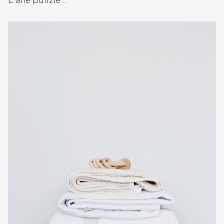
E alle pulizie…
BLOGGER
GALLINE
PADOVANE
PAPÀ
IMPERFETTO
THE
ART
POST
BLOG
REDAZIONE
CONTATTI