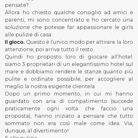
pensate?
Allora ho chiesto qualche consiglio ad amici e
parenti, mi sono concentrato e ho cercato una
ECONOMIA
soluzione che potesse far appassionare le girls
alle pulizie di casa.
EVENTI
Il gioco.
Questo è l’unico modo per attirare la loro
NEL
attenzione, poi arriva tutto il resto.
MONDO
Quindi ho proposto loro di giocare all’hotel:
L'AMBIENTE
siamo 3 proprietari di un elegantissimo hotel sul
CHE
mare e dobbiamo rendere le stanze quanto più
VOGLIAMO
pulite e ordinate possibile, per accogliere al
meglio la nostra esigente clientela.
LUOGHI
Dopo un primo momento, in cui mi hanno
D'INCANTO
guardato con aria di compatimento (succede
praticamente ogni volta che faccio una
STORIE
proposta), hanno iniziato a pensare che tutto
DI
sommato non era così male come idea. Via,
LIBRI
dunque, al divertimento!