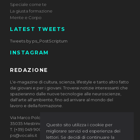
Speciale come te
La giusta formazione
Mente e Corpo
LATEST TWEETS
Tweets by ps_PostScriptum
INSTAGRAM
REDAZIONE
L'e-magazine di cultura, scienza, lifestyle e tanto altro fatto
dai giovani e per i giovani. Troverai notizie interessanti che
spazieranno dalle nuove tecnologie alle neuroscienze,
dall'arte all'ambiente, fino ad arrivare al mondo del
lavoro e della formazione.
Via Marco Polo, 10/12
35035 Mestrino (Padova)
Questo sito utilizza i cookie per
T. (+39) 049 9002884
migliorare servizi ed esperienza dei
ps@vocalis.it
lettori. Se decidi di continuare la