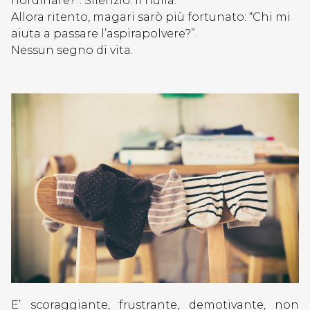
riordinare?”. Silenzio. Il nulla.
NELL'ARTE
Allora ritento, magari sarò più fortunato: “Chi mi
CAMPIONI
aiuta a passare l’aspirapolvere?”.
SI
Nessun segno di vita.
DIVENTA
SPECIALE
COME
TE
LA
GIUSTA
FORMAZIONE
MENTE
E
CORPO
TRENDS
E’ scoraggiante, frustrante, demotivante, non