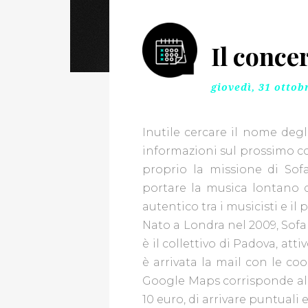
Il conce
ECONOMIA
EVENTI
giovedì, 31 ottob
NEL
MONDO
Inutile cercare il nome degli
L'AMBIENTE
informazioni sul prossimo con
CHE
proprio la missione di Sofa
VOGLIAMO
portare la musica lontano da
LUOGHI
autentico tra i musicisti e il
D'INCANTO
Nato a Londra nel 2009, Sofar
è il collettivo di Padova, att
STORIE
è arrivata la mail con le coo
DI
Google Maps corrisponde all
LIBRI
10 euro, di arrivare puntuali