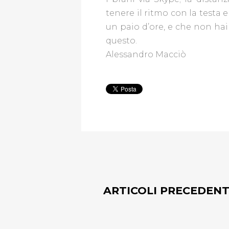
tenere il ritmo con la testa e
un paio d’ore, e che non hai 
questo.
Alessandro Macciò
ARTICOLI PRECEDENT