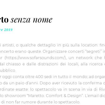
rto
senza nome
re 2019
 artisti, o qualche dettaglio in più sulla location: f
certo erano queste. Organizzare concerti “segreti” in c
r (
https://www.sofarsounds.com/
), un network che 
l chiasso e dalle distrazioni dei locali, alla ricerc
 pubblico.
 oggi conta oltre 400 sedi in tutto il mondo; ad orga
ivo da un paio d’anni. Dopo aver ricevuto la conferma d
rdinate esatte: lo spettacolo va in scena in via di Ri
o showroom “Maretto. Comfort & Design”. L’email dic
 e di non far rumore durante lo spettacolo.