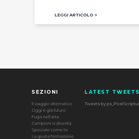
LEGGI ARTICOLO
SEZIONI
LATEST TWEET
Il viaggio alternativo
Tweets by ps_PostScript
Oggi è già futuro
Fuga nell'arte
Campioni si diventa
Speciale come te
La giusta formazione