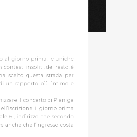
ino al giorno prima, le uniche
ontesti insoliti, del resto, è
ha scelto questa strada per
a di un rapporto più intimo e
nizzare il concerto di Pianiga
ell’iscrizione, il giorno prima
vale 61, indirizzo che secondo
e anche che l’ingresso costa