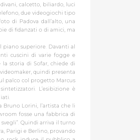
vani, calcetto, biliardo, luci
elefono, due videogiochi tipo
oto di Padova dall’alto, una
ie di fidanzati o di amici, ma
al piano superiore. Davanti al
anti cuscini di varie fogge e
la storia di Sofar, chiede di
 i videomaker, quindi presenta
sul palco col progetto Marcus
tetizzatori. L’esibizione è
iati.
 Bruno Lorini, l’artista che li
howroom fosse una fabbrica di
 svegli”. Quindi arriva il turno
, Parigi e Berlino, provando
rio rock induce il pubblico a