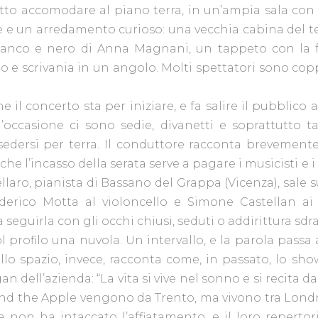
fatto accomodare al piano terra, in un’ampia sala con di
ge e un arredamento curioso: una vecchia cabina del t
bianco e nero di Anna Magnani, un tappeto con la f
o e scrivania in un angolo. Molti spettatori sono copp
e il concerto sta per iniziare, e fa salire il pubblico 
l’occasione ci sono sedie, divanetti e soprattutto t
edersi per terra. Il conduttore racconta brevemente 
 che l’incasso della serata serve a pagare i musicisti e
llaro, pianista di Bassano del Grappa (Vicenza), sale 
ico Motta al violoncello e Simone Castellan ai sin
 seguirla con gli occhi chiusi, seduti o addirittura sdra
l profilo una nuvola. Un intervallo, e la parola passa a
dello spazio, invece, racconta come, in passato, lo s
an dell’azienda: “La vita si vive nel sonno e si recita da
nd the Apple vengono da Trento, ma vivono tra Londra
za non ha intaccato l’affiatamento, e il loro reperto