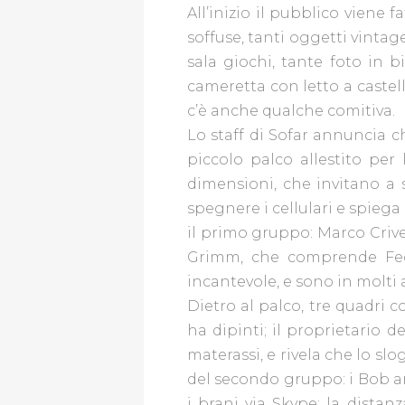
All’inizio il pubblico viene 
BLOGGER
soffuse, tanti oggetti vinta
sala giochi, tante foto in 
cameretta con letto a castell
GALLINE
c’è anche qualche comitiva.
PADOVANE
Lo staff di Sofar annuncia ch
piccolo palco allestito per 
PAPÀ
dimensioni, che invitano a s
IMPERFETTO
spegnere i cellulari e spiega
THE
il primo gruppo: Marco Crive
ART
Grimm, che comprende Feder
POST
incantevole, e sono in molti a
BLOG
Dietro al palco, tre quadri co
ha dipinti; il proprietario 
REDAZIONE
materassi, e rivela che lo slog
del secondo gruppo: i Bob a
CONTATTI
i brani via Skype; la distan