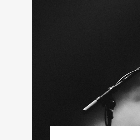
NELL'ARTE
CAMPIONI
SI
DIVENTA
SPECIALE
COME
TE
LA
GIUSTA
FORMAZIONE
MENTE
E
CORPO
TRENDS