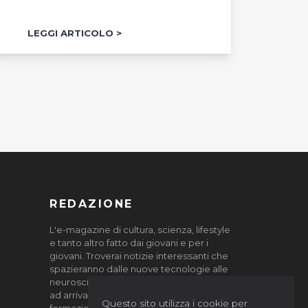
LEGGI ARTICOLO
REDAZIONE
L'e-magazine di cultura, scienza, lifestyle
e tanto altro fatto dai giovani e per i
giovani. Troverai notizie interessanti che
spazieranno dalle nuove tecnologie alle
neuroscienze, dall'arte all'ambiente, fino
ad arrivare al mondo del lavoro e della
Questo sito utilizza i cookie per
formazione.