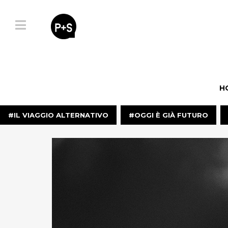
HOME
H
IL
IL VIAGGIO ALTERNATIVO
OGGI È GIÀ FUTURO
VIAGGIO
ALTERNATIVO
OGGI
È
GIÀ
FUTURO
FUGA