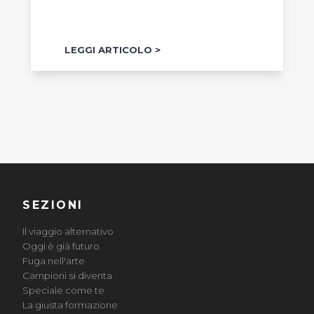
LEGGI ARTICOLO
SEZIONI
Il viaggio alternativo
Oggi è già futuro
Fuga nell'arte
Campioni si diventa
Speciale come te
La giusta formazione