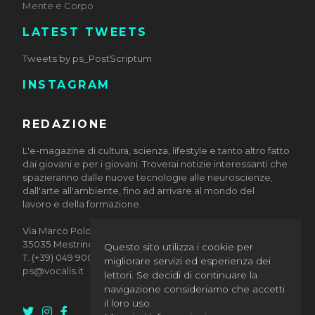
Mente e Corpo
LATEST TWEETS
Tweets by ps_PostScriptum
INSTAGRAM
REDAZIONE
L'e-magazine di cultura, scienza, lifestyle e tanto altro fatto
dai giovani e per i giovani. Troverai notizie interessanti che
spazieranno dalle nuove tecnologie alle neuroscienze,
dall'arte all'ambiente, fino ad arrivare al mondo del
lavoro e della formazione.
Via Marco Polo, 10/12
35035 Mestrino (Padova)
Questo sito utilizza i cookie per
T. (+39) 049 9002884
migliorare servizi ed esperienza dei
ps@vocalis.it
lettori. Se decidi di continuare la
navigazione consideriamo che accetti
il loro uso.