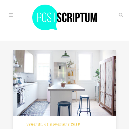
HOME
IL
VIAGGIO
ALTERNATIVO
OGGI
È
GIÀ
FUTURO
FUGA
venerdì, 01 novembre 2019