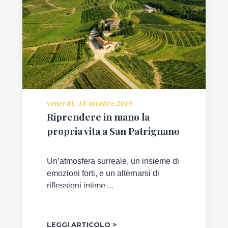
BLOGGER
GALLINE
PADOVANE
PAPÀ
IMPERFETTO
venerdì, 18 ottobre 2019
Riprendere in mano la
THE
propria vita a San Patrignano
ART
POST
Un’atmosfera surreale, un insieme di
BLOG
emozioni forti, e un alternarsi di
riflessioni intime ...
REDAZIONE
CONTATTI
LEGGI ARTICOLO