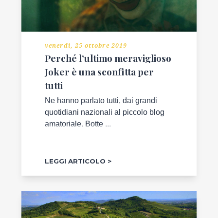
ECONOMIA
venerdì, 25 ottobre 2019
EVENTI
Perché l’ultimo meraviglioso
NEL
Joker è una sconfitta per
MONDO
tutti
L'AMBIENTE
Ne hanno parlato tutti, dai grandi
CHE
quotidiani nazionali al piccolo blog
VOGLIAMO
amatoriale. Botte ...
LUOGHI
D'INCANTO
LEGGI ARTICOLO
STORIE
DI
LIBRI