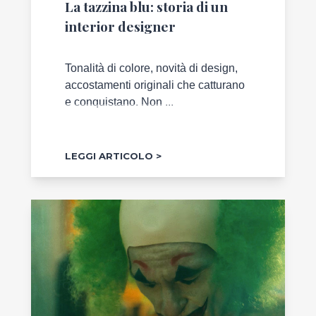
NELL'ARTE
La tazzina blu: storia di un
interior designer
CAMPIONI
SI
DIVENTA
Tonalità di colore, novità di design,
accostamenti originali che catturano
SPECIALE
e conquistano. Non ...
COME
TE
LEGGI ARTICOLO
LA
GIUSTA
FORMAZIONE
MENTE
E
CORPO
TRENDS