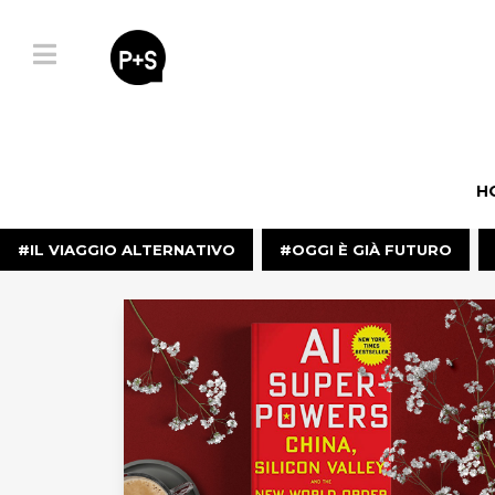
HOME
H
IL
IL VIAGGIO ALTERNATIVO
OGGI È GIÀ FUTURO
VIAGGIO
ALTERNATIVO
OGGI
È
GIÀ
FUTURO
FUGA