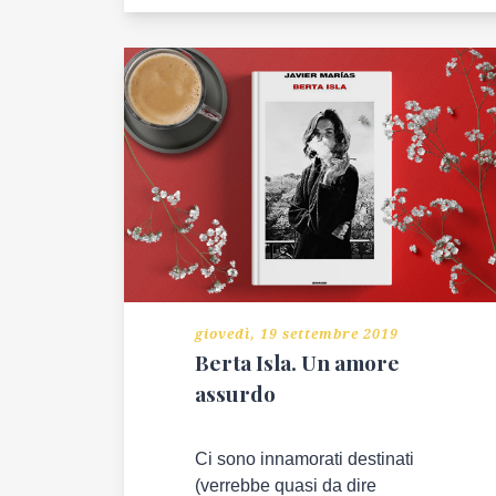
BLOGGER
GALLINE
PADOVANE
PAPÀ
IMPERFETTO
THE
ART
POST
giovedì, 19 settembre 2019
BLOG
Berta Isla. Un amore
assurdo
REDAZIONE
Ci sono innamorati destinati
CONTATTI
(verrebbe quasi da dire