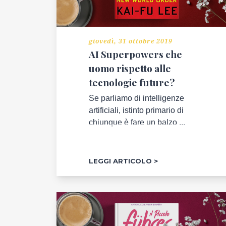
NELL'ARTE
CAMPIONI
SI
giovedì, 31 ottobre 2019
DIVENTA
AI Superpowers che
uomo rispetto alle
SPECIALE
tecnologie future?
COME
TE
Se parliamo di intelligenze
artificiali, istinto primario di
LA
chiunque è fare un balzo ...
GIUSTA
FORMAZIONE
LEGGI ARTICOLO
MENTE
E
CORPO
TRENDS