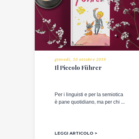
ECONOMIA
EVENTI
NEL
MONDO
giovedì, 10 ottobre 2019
L'AMBIENTE
Il Piccolo Führer
CHE
VOGLIAMO
LUOGHI
Per i linguisti e per la semiotica
D'INCANTO
è pane quotidiano, ma per chi ...
STORIE
DI
LIBRI
LEGGI ARTICOLO