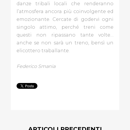
danze tribali locali che renderanno
l’atmosfera ancora più coinvolgente ed
emozionante. Cercate di godervi ogni
singolo attimo, perché treni come
questi non ripassano tante volte…
anche se non sarà un treno, bensì un
elicottero traballante.
Federico Smania
ARTICOLI PRECEDENTI