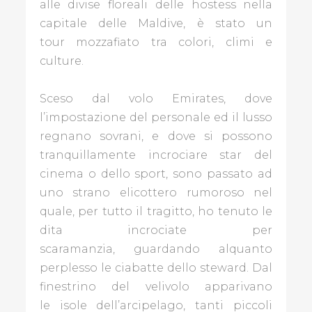
alle divise floreali delle hostess nella
capitale delle Maldive, è stato un
tour mozzafiato tra colori, climi e
ECONOMIA
culture.
EVENTI
NEL
Sceso dal volo Emirates, dove
MONDO
l’impostazione del personale ed il lusso
regnano sovrani, e dove si possono
L'AMBIENTE
tranquillamente incrociare star del
CHE
cinema o dello sport, sono passato ad
VOGLIAMO
uno strano elicottero rumoroso nel
LUOGHI
quale, per tutto il tragitto, ho tenuto le
D'INCANTO
dita incrociate per
scaramanzia, guardando alquanto
STORIE
perplesso le ciabatte dello steward. Dal
DI
finestrino del velivolo apparivano
LIBRI
le isole dell’arcipelago, tanti piccoli