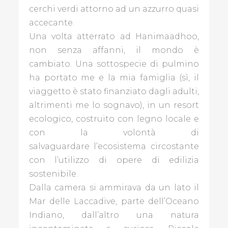
cerchi verdi attorno ad un azzurro quasi
BLOGGER
accecante.
Una volta atterrato ad Hanimaadhoo,
non senza affanni, il mondo è
GALLINE
cambiato. Una sottospecie di pulmino
PADOVANE
ha portato me e la mia famiglia (sì, il
viaggetto è stato finanziato dagli adulti,
PAPÀ
IMPERFETTO
altrimenti me lo sognavo), in un resort
ecologico, costruito con legno locale e
THE
con la volontà di
ART
salvaguardare l’ecosistema circostante
POST
con l’utilizzo di opere di edilizia
BLOG
sostenibile.
Dalla camera si ammirava da un lato il
REDAZIONE
Mar delle Laccadive, parte dell’Oceano
Indiano, dall’altro una natura
CONTATTI