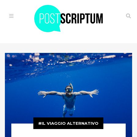
HOME
IL
VIAGGIO
ALTERNATIVO
OGGI
È
GIÀ
FUTURO
IL VIAGGIO ALTERNATIVO
FUGA