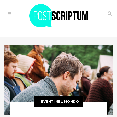
HOME
IL
VIAGGIO
ALTERNATIVO
OGGI
È
GIÀ
FUTURO
EVENTI NEL MONDO
FUGA