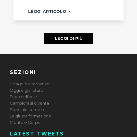
LEGGI ARTICOLO
LEGGI DI PIÙ
SEZIONI
Il viaggio alternativo
Oggi è già futuro
Fuga nell'arte
Campioni si diventa
Speciale come te
La giusta formazione
Mente e Corpo
LATEST TWEETS