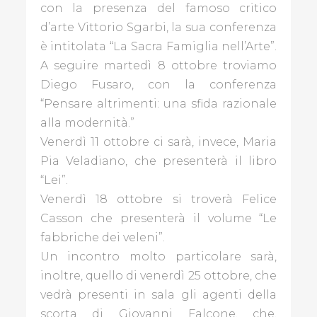
con la presenza del famoso critico
BLOGGER
d’arte Vittorio Sgarbi, la sua conferenza
è intitolata “La Sacra Famiglia nell’Arte”.
A seguire martedì 8 ottobre troviamo
GALLINE
Diego Fusaro, con la conferenza
PADOVANE
“Pensare altrimenti: una sfida razionale
alla modernità.”
PAPÀ
Venerdì 11 ottobre ci sarà, invece, Maria
IMPERFETTO
Pia Veladiano, che presenterà il libro
THE
“Lei”.
ART
Venerdì 18 ottobre si troverà Felice
POST
Casson che presenterà il volume “Le
BLOG
fabbriche dei veleni”.
Un incontro molto particolare sarà,
REDAZIONE
inoltre, quello di venerdì 25 ottobre, che
vedrà presenti in sala gli agenti della
CONTATTI
scorta di Giovanni Falcone, che,