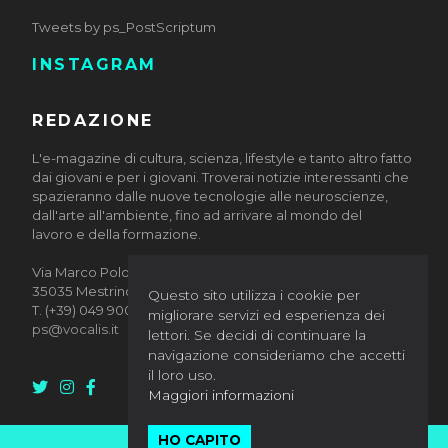
Tweets by ps_PostScriptum
INSTAGRAM
REDAZIONE
L'e-magazine di cultura, scienza, lifestyle e tanto altro fatto
dai giovani e per i giovani. Troverai notizie interessanti che
spazieranno dalle nuove tecnologie alle neuroscienze,
dall'arte all'ambiente, fino ad arrivare al mondo del
lavoro e della formazione.
Via Marco Polo, 10/12
35035 Mestrino (Padova)
Questo sito utilizza i cookie per
T. (+39) 049 9002884
migliorare servizi ed esperienza dei
ps@vocalis.it
lettori. Se decidi di continuare la
navigazione consideriamo che accetti
il loro uso.
Maggiori informazioni
HO CAPITO