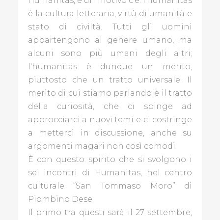
Humanitas, e un motivo c’è: l’humanitas
è la cultura letteraria, virtù di umanità e
stato di civiltà. Tutti gli uomini
ECONOMIA
appartengono al genere umano, ma
alcuni sono più umani degli altri;
EVENTI
l'humanitas è dunque un merito,
NEL
MONDO
piuttosto che un tratto universale. Il
merito di cui stiamo parlando è il tratto
L'AMBIENTE
della curiosità, che ci spinge ad
CHE
approcciarci a nuovi temi e ci costringe
VOGLIAMO
a metterci in discussione, anche su
argomenti magari non così comodi.
LUOGHI
D'INCANTO
È con questo spirito che si svolgono i
sei incontri di Humanitas, nel centro
STORIE
culturale “San Tommaso Moro” di
DI
Piombino Dese.
LIBRI
Il primo tra questi sarà il 27 settembre,