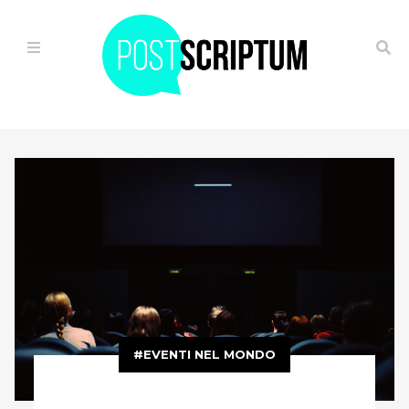
HOME
IL
VIAGGIO
ALTERNATIVO
OGGI
È
GIÀ
FUTURO
EVENTI NEL MONDO
FUGA