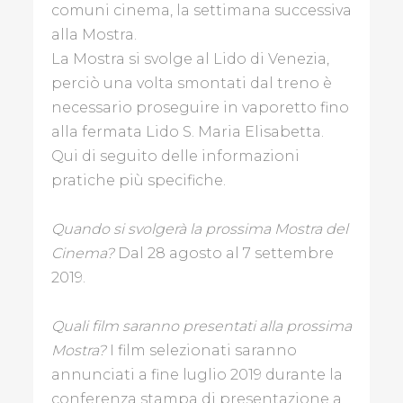
comuni cinema, la settimana successiva
BLOGGER
alla Mostra.
La Mostra si svolge al Lido di Venezia,
perciò una volta smontati dal treno è
GALLINE
necessario proseguire in vaporetto fino
PADOVANE
alla fermata Lido S. Maria Elisabetta.
Qui di seguito delle informazioni
PAPÀ
pratiche più specifiche.
IMPERFETTO
THE
Quando si svolgerà la prossima Mostra del
ART
Cinema?
Dal 28 agosto al 7 settembre
POST
2019.
BLOG
Quali film saranno presentati alla prossima
REDAZIONE
Mostra?
I film selezionati saranno
annunciati a fine luglio 2019 durante la
CONTATTI
conferenza stampa di presentazione a