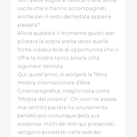
Non avete voglia di dedicarvi alle solite
uscite che vi hanno accompagnati
anche per il resto dell’estate appena
ECONOMIA
passata?
Allora questo è il momento giusto per
EVENTI
pilotare la vostra scelta verso quella
NEL
MONDO
fonte inesauribile di opportunità che ci
offre la nostra tanto amata città
L'AMBIENTE
lagunare: Venezia.
CHE
Qui, quest’anno, si svolgerà la 76ma
VOGLIAMO
mostra Internazionale d’Arte
Cinematografica, meglio nota come
LUOGHI
D'INCANTO
“Mostra del cinema”. Chi non ne avesse
mai sentito parlare ha sicuramente
STORIE
beneficiato comunque della sua
DI
esistenza: molti dei film qui presentati,
LIBRI
vengono proiettati nelle sale dei