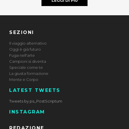
LEGGI DI PIÙ
SEZIONI
Il viaggio alternativo
Oggi è già futuro
Fuga nell'arte
Campioni si diventa
Speciale come te
La giusta formazione
Mente e Corpo
LATEST TWEETS
Tweets by ps_PostScriptum
INSTAGRAM
REDAZIONE