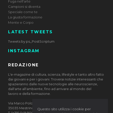
Fuga nell'arte
Campioni si diventa
Speciale come te
La giusta formazione
Mente e Corpo
LATEST TWEETS
Tweets by ps_PostScriptum
INSTAGRAM
REDAZIONE
L'e-magazine di cultura, scienza, lifestyle e tanto altro fatto
dai giovani e per i giovani. Troverai notizie interessanti che
spazieranno dalle nuove tecnologie alle neuroscienze,
dall'arte all'ambiente, fino ad arrivare al mondo del
lavoro e della formazione.
Via Marco Polo, 10/12
35035 Mestrino (Padova)
Questo sito utilizza i cookie per
T. (+39) 049 9002884