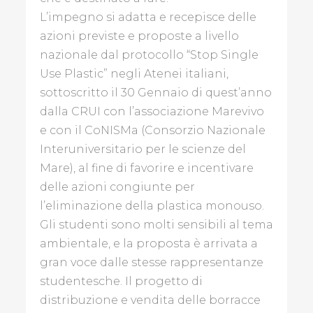
L’impegno si adatta e recepisce delle
BLOGGER
azioni previste e proposte a livello
nazionale dal protocollo “Stop Single
Use Plastic” negli Atenei italiani,
GALLINE
sottoscritto il 30 Gennaio di quest’anno
PADOVANE
dalla CRUI con l’associazione Marevivo
PAPÀ
e con il CoNISMa (Consorzio Nazionale
IMPERFETTO
Interuniversitario per le scienze del
Mare), al fine di favorire e incentivare
THE
delle azioni congiunte per
ART
l’eliminazione della plastica monouso.
POST
Gli studenti sono molti sensibili al tema
BLOG
ambientale, e la proposta è arrivata a
gran voce dalle stesse rappresentanze
REDAZIONE
studentesche. Il progetto di
distribuzione e vendita delle borracce
CONTATTI