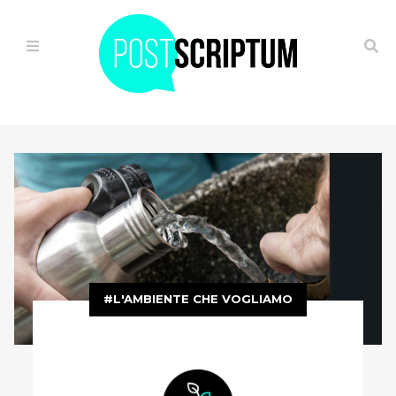
HOME
IL
VIAGGIO
ALTERNATIVO
OGGI
È
L'AMBIENTE CHE VOGLIAMO
GIÀ
FUTURO
FUGA