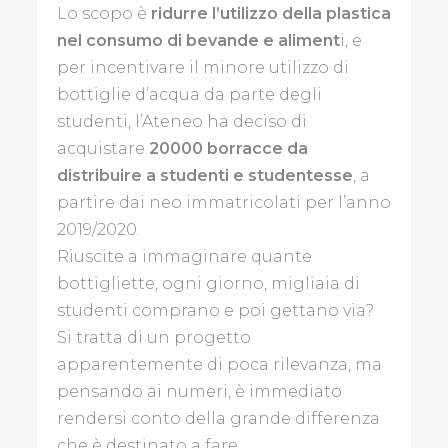
Lo scopo è
ridurre l’utilizzo della plastica
nel consumo di bevande e aliment
i, e
per incentivare il minore utilizzo di
ECONOMIA
bottiglie d’acqua da parte degli
EVENTI
studenti, l’Ateneo ha deciso di
NEL
acquistare
20000 borracce da
MONDO
distribuire a studenti e studentesse
, a
partire dai neo immatricolati per l’anno
L'AMBIENTE
2019/2020.
CHE
VOGLIAMO
Riuscite a immaginare quante
bottigliette, ogni giorno, migliaia di
LUOGHI
studenti comprano e poi gettano via?
D'INCANTO
Si tratta di un progetto
apparentemente di poca rilevanza, ma
STORIE
pensando ai numeri, è immediato
DI
LIBRI
rendersi conto della grande differenza
che è destinato a fare.